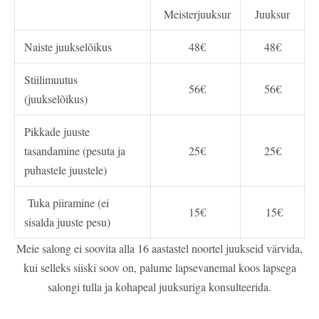
Meisterjuuksur
Juuksur
Naiste juukselõikus
48€
48€
Stiilimuutus
56€
56€
(juukselõikus)
Pikkade juuste
tasandamine (pesuta ja
25€
25€
puhastele juustele)
Tuka piiramine (ei
15€
15€
sisalda juuste pesu)
Meie salong ei soovita alla 16 aastastel noortel juukseid värvida,
kui selleks siiski soov on, palume lapsevanemal koos lapsega
salongi tulla ja kohapeal juuksuriga konsulteerida.