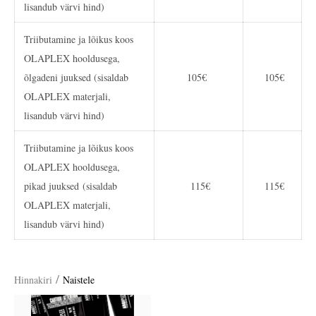
lisandub värvi hind)
Triibutamine ja lõikus koos
OLAPLEX hooldusega,
õlgadeni juuksed (sisaldab
105€
105€
OLAPLEX materjali,
lisandub värvi hind)
Triibutamine ja lõikus koos
OLAPLEX hooldusega,
pikad juuksed (sisaldab
115€
115€
OLAPLEX materjali,
lisandub värvi hind)
/
Hinnakiri
Naistele