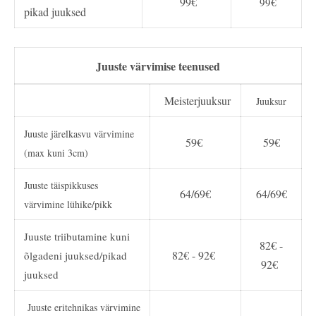
99€
99€
pikad juuksed
Juuste v
ärvimise teenused
Meisterjuuksur
Juuksur
Juuste järelkasvu värvimine
59€
59€
(max kuni 3cm)
Juuste täispikkuses
64/69€
64/69€
värvimine lühike/pikk
Juuste triibutamine kuni
82€ -
82€ - 92€
õlgadeni juuksed/pikad
92€
juuksed
Juuste eritehnikas värvimine