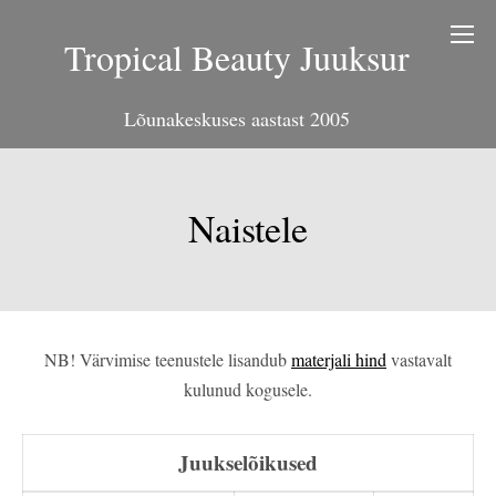
Tropical Beauty Juuksur
Lõunakeskuses aastast 2005
Naistele
NB! Värvimise teenustele lisandub
materjali hind
vastavalt
kulunud kogusele.
Juukselõikused