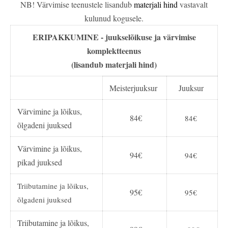
NB! Värvimise teenustele lisandub
materjali hind
vastavalt
kulunud kogusele.
ERIPAKKUMINE - juukselõikuse ja värvimise
komplektteenus
(lisandub materjali hind)
Meisterjuuksur
Juuksur
Värvimine ja lõikus,
84€
84€
õlgadeni juuksed
Värvimine ja lõikus,
94€
94€
pikad juuksed
Triibutamine ja lõikus,
95€
95€
õlgadeni juuksed
Triibutamine ja lõikus,