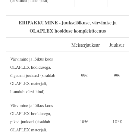
(ei sisalda juuste pesu)
ERIPAKKUMINE - juukselõikuse, värvimise ja
OLAPLEX hoolduse komplektteenus
Meisterjuuksur
Juuksur
Värvimine ja lõikus koos
OLAPLEX hooldusega,
õlgadeni juuksed (sisaldab
99€
99€
OLAPLEX materjali,
lisandub värvi hind)
Värvimine ja lõikus koos
OLAPLEX hooldusega,
105
pikad juuksed (sisaldab
105€
€
OLAPLEX materjali,