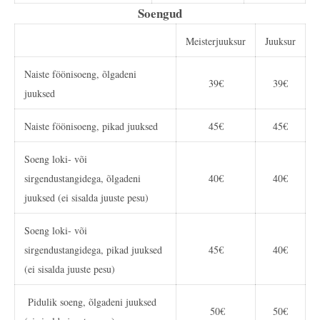
Soengud
Meisterjuuksur
Juuksur
Naiste föönisoeng, õlgadeni
39€
39€
juuksed
Naiste föönisoeng, pikad juuksed
45€
45€
Soeng loki- või
sirgendustangidega, õlgadeni
40€
40€
juuksed (ei sisalda juuste pesu)
Soeng loki- või
sirgendustangidega, pikad juuksed
45€
40€
(ei sisalda juuste pesu)
Pidulik soeng, õlgadeni juuksed
50€
50€