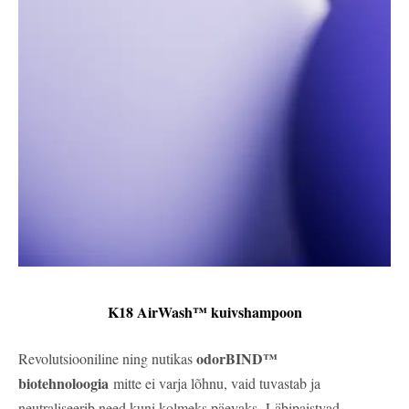
K18 AirWash™ kuivshampoon
odorBIND™
Revolutsiooniline ning nutikas
biotehnoloogia
mitte ei varja lõhnu, vaid tuvastab ja
neutraliseerib need kuni kolmeks päevaks.
Läbipaistvad