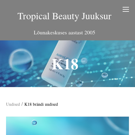
Tropical Beauty Juuksur
Lõunakeskuses aastast 2005
K18
/
Uudised
K18 brändi uudised