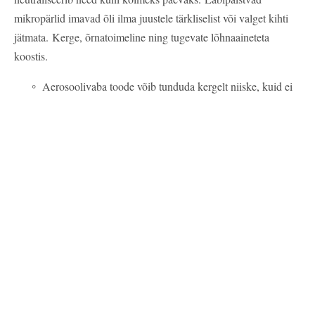
mikropärlid imavad õli ilma juustele tärkliselist või valget kihti
jätmata.
Kerge, õrnatoimeline ning tugevate lõhnaaineteta
koostis.
Aerosoolivaba toode võib tunduda kergelt niiske, kuid ei
riku soengut.
Ühtlaseks pihustamiseks hoia pudelit 10–15 cm kaugusel.
Alusta ühest pumbatäiest jaotuse kohta, suurendades
vastavalt vajadusele kogust kuni kolme pumbatäieni.
Masseeri juustesse ja harja või viimistle nagu tavaliselt.
K18 Astrolift™ juukseid parandav volüümisprei
Õhkkerge mittekleepuv sprei sobib eelkõige õhematele,
habrastele, kohevust vajavatele juustele, andes soengule