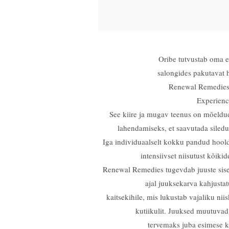
Oribe tutvustab oma 
salongides pakutavat 
Renewal Remedies
Experienc
See kiire ja mugav teenus on mõeld
lahendamiseks, et saavutada siledu
Iga individuaalselt kokku pandud hoold
intensiivset niisutust kõiki
Renewal Remedies tugevdab juuste sisem
ajal juuksekarva kahjustat
kaitsekihile, mis lukustab vajaliku nii
kutiikulit. Juuksed muutuvad 
tervemaks juba esimese ka