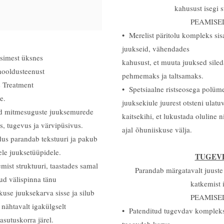
kahusust isegi 
PEAMISE
• Merelist päritolu kompleks sis
juukseid, vähendades
esimest üksnes
kahusust, et muuta juuksed sile
hooldusteenust
pehmemaks ja taltsamaks.
 Treatment
• Spetsiaalne ristseosega polü
e.
juuksekiule juurest otsteni ulatu
ud mitmesuguste juuksemurede
kaitsekihi, et lukustada oluline 
s, tugevus ja värvipüsivus.
ajal
õhuniiskuse välja.
us parandab tekstuuri ja pakub
dele juuksetüüpidele.
TUGEV
ist struktuuri, taastades samal
Parandab märgatavalt juuste 
ud välispinna tänu
katkemist 
skuse juuksekarva sisse ja silub
PEAMISE
nähtavalt igakülgselt
• Patenditud tugevdav kompleks 
sutuskorra järel.