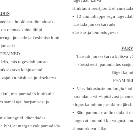
tugevdab karva
struktuuri seestpoolt, et ennetad
LDUS
• 12 aminohappe segu tugevdab j
ies'i hooldusrutiini aluseks.
taastada juuksekarvade
t on olemas kahte tüüpi
elastsus ja tõmbetugevus.
rvaga juustele ja keskmise kuni
juustele
VÄRV
TISAINED
Taastab juuksekarva kaitsva vä
leks, mis tugevdab juuste
stressi eest, parandades seeju
 juuksekarva kahjustatud
läiget ka m
b vajaliku niiskuse juuksekarva
PEAMISE
• Värvilukustustehnoloogia loob
ekul, mis parandab kutiikulit
parandada värvi püsivust ja enne
tes samal ajal harjamisest ja
kirgas ka mitme pesukorra järel.
• Sära parandav antioksüdant m
isilminguid, tihendades
langevat loomulikku valgust, ande
se kihi, et märgatavalt parandada
silmatorkava läike.