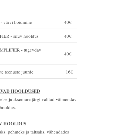
värvi hoidmine
40€
R - siluv hooldus
40€
LIFIER - tugevdav
40€
16
te teenuste juurde
€
AVAD HOOLDUSED
etse juuksemure järgi valitud võimendav
hooldus.
UV HOOLDUS
daks, pehmeks ja taltsaks, vähendades