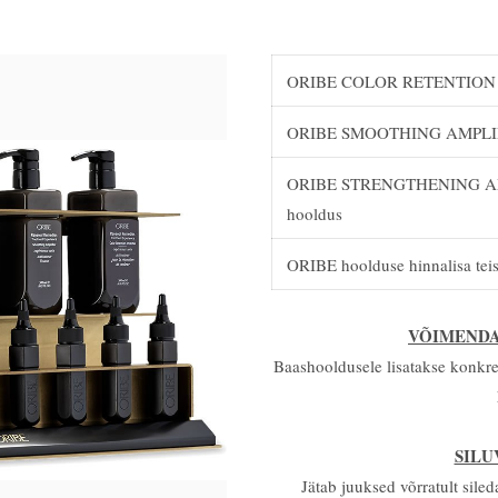
ORIBE COLOR RETENTION - 
ORIBE SMOOTHING AMPLIFIE
ORIBE STRENGTHENING AMP
hooldus
ORIBE hoolduse hinnalisa teis
VÕIMEND
Baashooldusele lisatakse konkre
SIL
Jätab juuksed võrratult sile