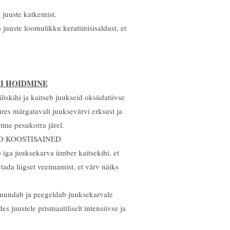
a juuste katkemist.
uuste loomulikku keratiinisisaldust, et
I HOIDMINE
liskihi ja kaitseb juukseid oksüdatiivse
ures märgatavalt juuksevärvi erksust ja
itme pesukorra järel.
D KOOSTISAINED
 iga juuksekarva ümber kaitsekihi, et
tada liigset veeimamist, et värv näiks
uundab ja peegeldab juuksekarvale
s juustele prismaatiliselt intensiivse ja