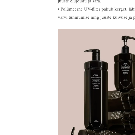
juuste elujõudu ja sära.
• Polümeerne UV-filter pakub kerget, läb
värvi tuhmumise ning juuste kuivuse ja p