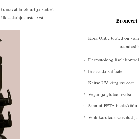
ikumavat hooldust ja kaitset
äikesekahjustuste eest.
Broneeri
Kõik Oribe tooted on valmi
uuenduslik
Dermatoloogiliselt kontrol
Ei sisalda sulfaate
Kaitse UV-kiirguse eest
Vegan ja gluteenivaba
Saanud PETA heakskiidu
Võib kasutada värvitud ja 