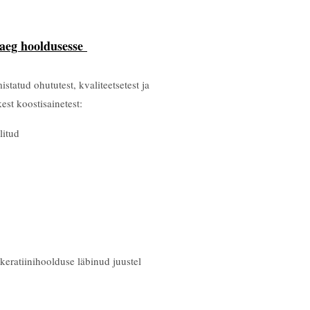
 aeg hooldusesse
statud ohututest, kvaliteetsetest ja
est koostisainetest:
litud
keratiinihoolduse läbinud juustel