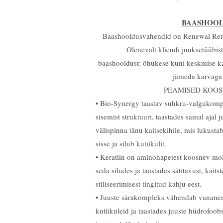
BAASHOO
Baashooldusvahendid on Renewal Remed
Olenevalt kliendi juuksetüübis
baashooldust: õhukese kuni keskmise ka
jämeda karvaga 
PEAMISED KOOS
• Bio-Synergy taastav suhkru-valgukomp
sisemist struktuuri, taastades samal ajal
välispinna tänu kaitsekihile, mis lukusta
sisse ja silub kutiikulit.
• Keratiin on aminohapetest koosnev mol
seda siludes ja taastades sätitavust, kaits
stiliseerimisest tingitud kahju eest.
• Juuste särakompleks vähendab vananem
kutiikuleid ja taastades juuste hüdrofoob