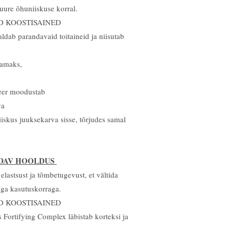
suure õhuniiskuse korral.
D KOOSTISAINED
aldab parandavaid toitaineid ja niisutab
damaks,
meer moodustab
va
niiskus juuksekarva sisse, tõrjudes samal
DAV HOOLDUS
elastsust ja tõmbetugevust, et vältida
iga kasutuskorraga.
D KOOSTISAINED
Fortifying Complex läbistab korteksi ja